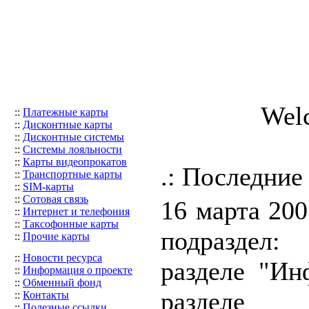
Welc
::
Платежные карты
::
Дисконтные карты
::
Дисконтные системы
::
Системы лояльности
::
Карты видеопрокатов
.: Последние
::
Транспортные карты
::
SIM-карты
::
Сотовая связь
16 марта 200
::
Интернет и телефония
::
Таксофонные карты
подраздел:
::
Прочие карты
::
Новости ресурса
разделе "Ин
::
Информация о проекте
::
Обменный фонд
разделе
::
Контакты
::
Полезные ссылки