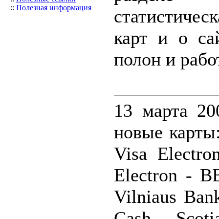
::
Полезная информация
статистичес
карт и о са
полон и рабо
13 марта 20
новые карты:
Visa Electro
Electron - B
Vilniaus Ban
Cash - Scoti