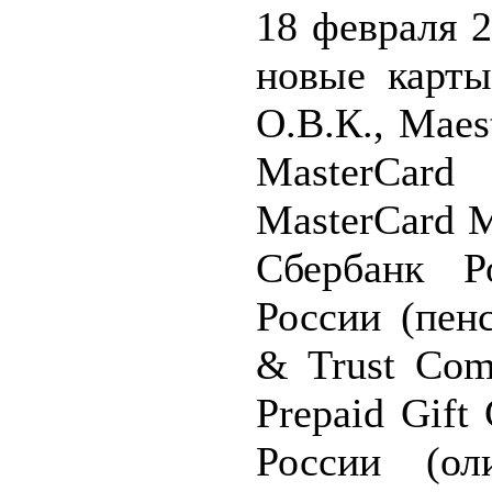
18 февраля 
новые карты
О.В.К., Maes
MasterCar
MasterCard M
Сбербанк Р
России (пенс
& Trust Com
Prepaid Gift
России (ол