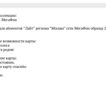
коллекции:
— МегаФон
 для абонентов "Лайт" региона "Москва" сети МегаФон образца 2
:
 возможности карты:
полоса
та родом:
ние карты:
остоянии.
ю карту спасибо:
н: