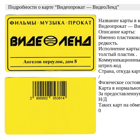
Подробности о карте “Видеопрокат — ВидеоЛенд”
Название карты в 
Видеопрокат — В
Описание карты:
Именно пластикова
редкость.
Исполнение карты
толстый пластик .
Коммуникационные
штрих-код
Страна, откуда кар
/
Физическое состоя
Карта в нормально
За предоставленну
Н/Д
Таких карт на обме
0