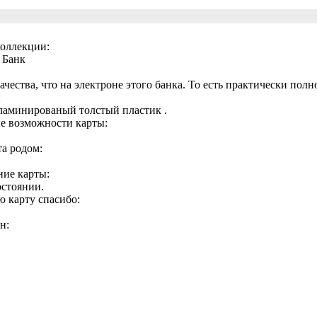
коллекции:
 Банк
ачества, что на электроне этого банка. То есть практически полн
:
ламинированый толстый пластик .
 возможности карты:
та родом:
ние карты:
остоянии.
ю карту спасибо:
н: