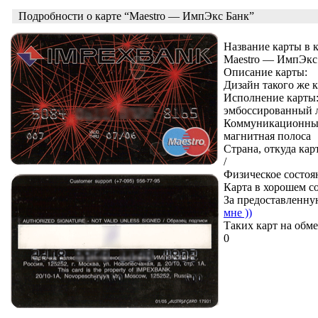
Подробности о карте “Maestro — ИмпЭкс Банк”
Название карты в 
Maestro — ИмпЭкс
Описание карты:
Дизайн такого же к
Исполнение карты
эмбоссированный 
Коммуникационные
магнитная полоса
Страна, откуда кар
/
Физическое состоя
Карта в хорошем с
За предоставленну
мне ))
Таких карт на обме
0